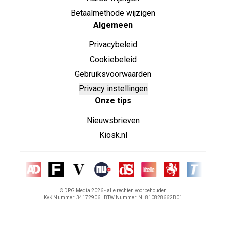
Betaalmethode wijzigen
Algemeen
Privacybeleid
Cookiebeleid
Gebruiksvoorwaarden
Privacy instellingen
Onze tips
Nieuwsbrieven
Kiosk.nl
© DPG Media
2026
- alle rechten voorbehouden
KvK Nummer: 34172906 | BTW Nummer: NL810828662B01